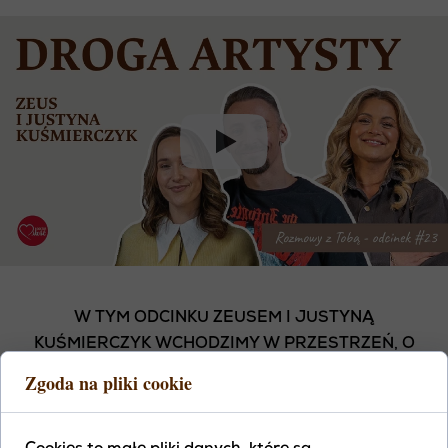
W TYM ODCINKU ZEUSEM I JUSTYNĄ
KUŚMIERCZYK WCHODZIMY W PRZESTRZEŃ, O
KTÓREJ RZADKO MÓWI SIĘ NAPRAWDĘ
Zgoda na pliki cookie
SZCZERZE - W ŚWIATŁO I CIEŃ, KTÓRE KAŻDY Z
NAS NIESIE W SOBIE… I WNOSI DO RELACJI. TO