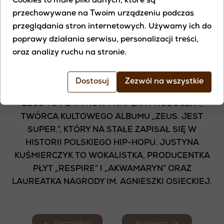
ROZMOWA O ODPOWIEDZIALNOŚCI, O
Cookies to małe pliki danych, które są
ZATRZYMANIU SIĘ I O ODWADZE, ŻEBY
przechowywane na Twoim urządzeniu podczas
SPOJRZEĆ GŁĘBIEJ. BEZ UCIEKANIA. BEZ
przeglądania stron internetowych. Używamy ich do
OBWINIANIA.
poprawy działania serwisu, personalizacji treści,
oraz analizy ruchu na stronie.
ZEUS (KAMIL RUTKOWSKI) I JUSTYNA
KUŚMIERCZYK
Dostosuj
Zezwól na wszystkie
ZEUS TO PLATYNOWY RAPER I PRODUCENT,
TWÓRCA KULTOWEGO ALBUMU „ZEUS. JEST
SUPER.”, KTÓRY NA STAŁE ZAPISAŁ SIĘ W
HISTORII POLSKIEGO HIP-HOPU. JUSTYNA
KUŚMIERCZYK TO WOKALISTKA, PRODUCENTKA
PŁYT „RESPIRE” I „AKWAMARYN” ORAZ
LAUREATKA NAGRODY IM. AGNIESZKI OSIECKIEJ.