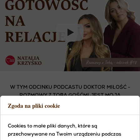
W TYM ODCINKU PODCASTU DOKTOR MIŁOŚĆ -
ROZMOWY Z TOBĄ GOŚĆMI JEST MOJA
Zgoda na pliki cookie
PRZYJACIÓŁKA NATALIA KRZYŚKO, KTÓRA
SZCZERZE DZIELI SIĘ WSZYSTKIMI DETALAMI
SWOJEGO PROCESU PRZEBUDZENIA. JAK OD
Cookies to małe pliki danych, które są
BRAKU AKCEPTACJI WYNIKAJĄCEGO Z
przechowywane na Twoim urządzeniu podczas
PORZUCENIA PRZEJ OJCA, PRZEZ ŚMIERĆ MAMY,