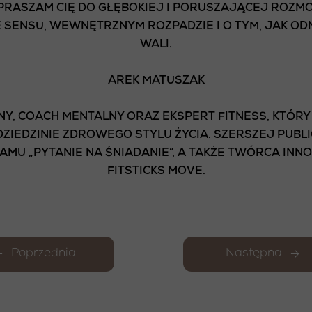
PRASZAM CIĘ DO GŁĘBOKIEJ I PORUSZAJĄCEJ ROZM
SENSU, WEWNĘTRZNYM ROZPADZIE I O TYM, JAK ODN
WALI.
AREK MATUSZAK
Y, COACH MENTALNY ORAZ EKSPERT FITNESS, KTÓR
ZIEDZINIE ZDROWEGO STYLU ŻYCIA. SZERSZEJ PUBLI
AMU „PYTANIE NA ŚNIADANIE”, A TAKŻE TWÓRCA IN
FITSTICKS MOVE.
Poprzednia
Następna