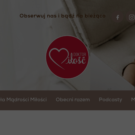
Obserwuj nas i bądź na bieżąco
Obserwuj nas i bądź na bieżąco
ła Mądrości Miłości
Obecni razem
Podcasty
M
s roczny