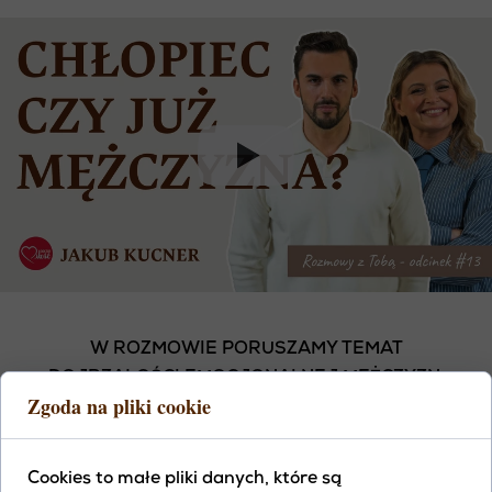
W ROZMOWIE PORUSZAMY TEMAT
DOJRZAŁOŚCI EMOCJONALNEJ MĘŻCZYZN.
Zgoda na pliki cookie
CZYM RÓŻNI SIĘ ZAKOCHANIE OD DOJRZAŁEJ
MIŁOŚCI? GDZIE KOŃCZY SIĘ POTRZEBA, A
ZACZYNA WYBÓR? W TEJ ROZMOWIE
Cookies to małe pliki danych, które są