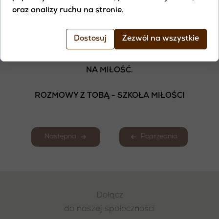
KTÓRĄ MIERZYŁA SIĘ PRZEZ LATA. TO SZCZERE
oraz analizy ruchu na stronie.
ŚWIADECTWO POKAZUJE, ŻE NAWET PO
NAJGŁĘBSZYM CIERPIENIU MOŻLIWE JEST
Dostosuj
Zezwól na wszystkie
ODZYSKIWANIE KONTAKTU ZE SOBĄ,
ODNAJDYWANIE SENSU I OTWIERANIE SERCA
NA MIŁOŚĆ.
ROZMOWY Z TOBĄ - SZKOŁA MIŁOŚCI
Następna
Poprzednia
Dołącz
do naszej społeczności