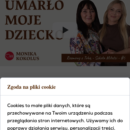
ŚMIERĆ DZIECKA. JAK ODNALEŹĆ SENS PO
Zgoda na pliki cookie
NAJWIĘKSZEJ STRACIE? MONIKA KOKOLUS,
MENTORKA METODY DOKTOR MIŁOŚĆ, Z
NIEZWYKŁĄ ODWAGĄ DZIELI SIĘ SWOJĄ
Cookies to małe pliki danych, które są
HISTORIĄ. OPOWIADA O ŚMIERCI SWOJEGO
przechowywane na Twoim urządzeniu podczas
SYNA, DOŚWIADCZENIU ŻAŁOBY ORAZ O
przeglądania stron internetowych. Używamy ich do
TRAUMIE MOLESTOWANIA SEKSUALNEGO, Z
poprawy działania serwisu, personalizacji treści,