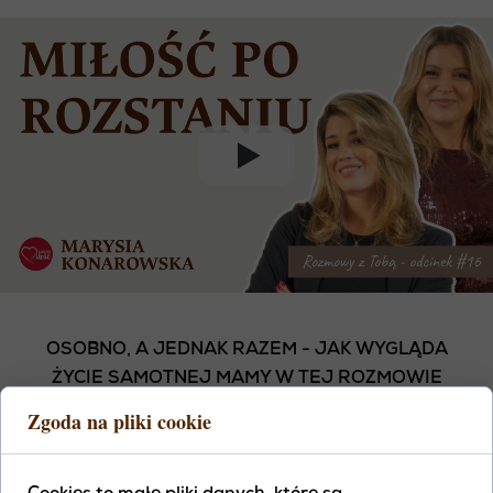
OSOBNO, A JEDNAK RAZEM - JAK WYGLĄDA
ŻYCIE SAMOTNEJ MAMY W TEJ ROZMOWIE
SPOTYKAJĄ SIĘ DWIE KOBIETY I JEDNO BARDZO
Zgoda na pliki cookie
REALNE DOŚWIADCZENIE: SAMOTNE
MACIERZYŃSTWO BEZ LUKRU. ROZMAWIAMY O