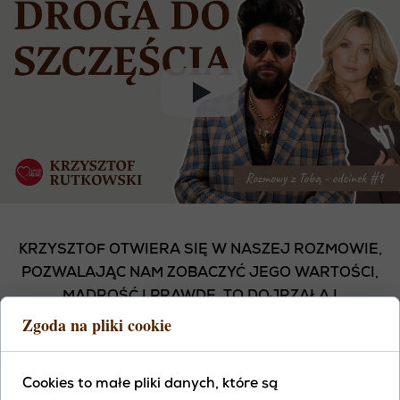
KRZYSZTOF OTWIERA SIĘ W NASZEJ ROZMOWIE,
POZWALAJĄC NAM ZOBACZYĆ JEGO WARTOŚCI,
MĄDROŚĆ I PRAWDĘ. TO DOJRZAŁA I
Zgoda na pliki cookie
INSPIRUJĄCA ROZMOWA, PEŁNA
UNIWERSALNYCH PRAWD ŻYCIOWYCH, KTÓRE
MOGĄ ZACHĘCIĆ CIĘ DO WYJŚCIA ZE SWOICH
Cookies to małe pliki danych, które są
UWARUNKOWAŃ I SIĘGNIĘCIA PO PEŁNIĘ