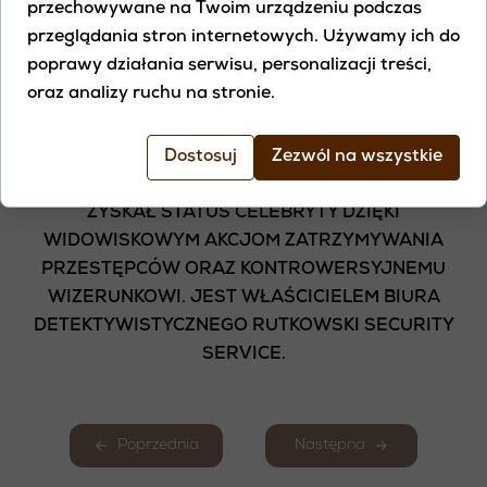
przechowywane na Twoim urządzeniu podczas
WŁASNEGO POTENCJAŁU. CO KRYJE W SOBIE
przeglądania stron internetowych. Używamy ich do
TEN PIĘKNY, BARWNY PTAK?
poprawy działania serwisu, personalizacji treści,
oraz analizy ruchu na stronie.
KRZYSZTOF RUTKOWSKI
NAJSŁYNNIEJSZY POLSKI DETEKTYW BEZ
Dostosuj
Zezwól na wszystkie
LICENCJI, PRZEDSIĘBIORCA I BYŁY POSEŁ, KTÓRY
ZYSKAŁ STATUS CELEBRYTY DZIĘKI
WIDOWISKOWYM AKCJOM ZATRZYMYWANIA
PRZESTĘPCÓW ORAZ KONTROWERSYJNEMU
WIZERUNKOWI. JEST WŁAŚCICIELEM BIURA
DETEKTYWISTYCZNEGO RUTKOWSKI SECURITY
SERVICE.
Poprzednia
Następna