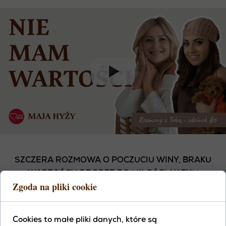
SZCZERA ROZMOWA O POCZUCIU WINY, BRAKU
WARTOŚCI I DRODZE DO MIŁOŚCI. W TYM
Zgoda na pliki cookie
ODCINKU ROZMAWIAMY O TYM, JAK ŻYĆ, GDY
SERCE WCIĄŻ NIESIE CIĘŻAR WINY I POCZUCIE,
ŻE NIE JEST DOŚĆ. JAK ODNALEŹĆ W SOBIE
Cookies to małe pliki danych, które są