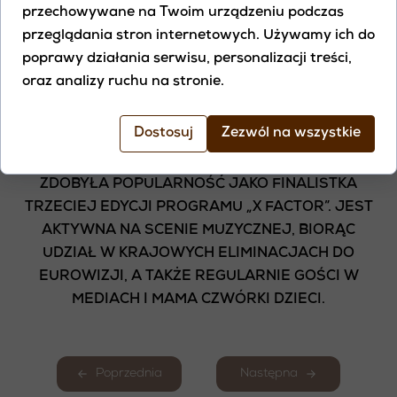
WARTOŚĆ, KTÓREJ NIE TRZEBA UDOWADNIAĆ?
przechowywane na Twoim urządzeniu podczas
JAK ZAUFAĆ, ŻE NAWET W BÓLU MOŻEMY
przeglądania stron internetowych. Używamy ich do
SPOTKAĆ MIŁOŚĆ - TĘ PRAWDZIWĄ, KTÓRA
poprawy działania serwisu, personalizacji treści,
UZDRAWIA, NIE OCENIA I NIE WYMAGA?
oraz analizy ruchu na stronie.
MAJĄ HYŻY
Dostosuj
Zezwól na wszystkie
POLSKA PIOSENKARKA I INFLUENCERKA, KTÓRA
ZDOBYŁA POPULARNOŚĆ JAKO FINALISTKA
TRZECIEJ EDYCJI PROGRAMU „X FACTOR”. JEST
AKTYWNA NA SCENIE MUZYCZNEJ, BIORĄC
UDZIAŁ W KRAJOWYCH ELIMINACJACH DO
EUROWIZJI, A TAKŻE REGULARNIE GOŚCI W
MEDIACH I MAMA CZWÓRKI DZIECI.
Poprzednia
Następna