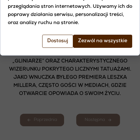
SAMOTNOŚĆ, A W DUSZY NARASTAŁA
przeglądania stron internetowych. Używamy ich do
DEPRESJA, KTÓREJ NIKT NIE ZAUWAŻAŁ.
poprawy działania serwisu, personalizacji treści,
oraz analizy ruchu na stronie.
MONIKA MILLER
Dostosuj
Zezwól na wszystkie
POPULARNA FOTOMODELKA I AKTORKA, ZNANA
SZEROKIEJ PUBLICZNOŚCI Z ROLI W SERIALU
„GLINIARZE” ORAZ CHARAKTERYSTYCZNEGO
WIZERUNKU POKRYTEGO LICZNYMI TATUAŻAMI.
JAKO WNUCZKA BYŁEGO PREMIERA LESZKA
MILLERA, CZĘSTO GOŚCI W MEDIACH, GDZIE
OTWARCIE OPOWIADA O SWOIM ŻYCIU.
Poprzednia
Następna