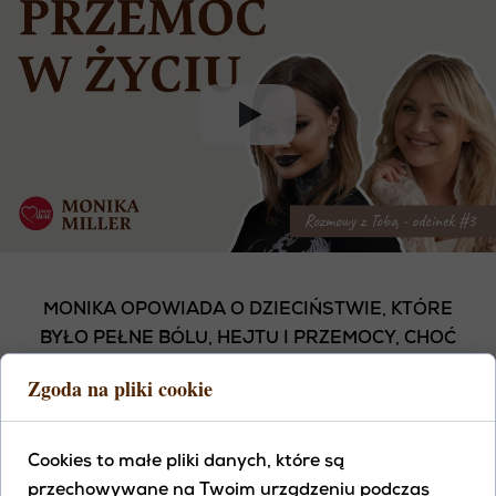
MONIKA OPOWIADA O DZIECIŃSTWIE, KTÓRE
BYŁO PEŁNE BÓLU, HEJTU I PRZEMOCY, CHOĆ
WTEDY NIE MIAŁA SŁÓW, BY TO NAZWAĆ. KAŻDY
Zgoda na pliki cookie
DZIEŃ W SZKOLE I W DOMU BYŁ JAK WALKA O
PRZETRWANIE - Z HEJTEM, WYŚMIEWANIEM,
KRYTYKĄ, POCZUCIEM BYCIA NIEWIDZIALNĄ I
Cookies to małe pliki danych, które są
NIECHCIANĄ. W SERCU RODZIŁA SIĘ
przechowywane na Twoim urządzeniu podczas