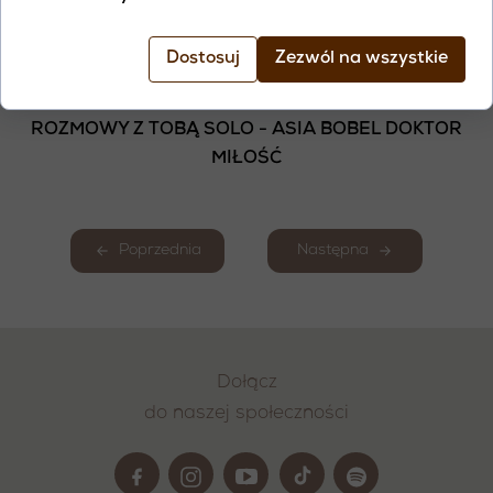
ODBIERA SPRAWCZOŚCI - KOŃCZY WALKĘ Z
RZECZYWISTOŚCIĄ I POZWALA ODZYSKAĆ
Dostosuj
Zezwól na wszystkie
KONTAKT Z PRAWDĄ.
ROZMOWY Z TOBĄ SOLO - ASIA BOBEL DOKTOR
MIŁOŚĆ
Poprzednia
Następna
Dołącz
do naszej społeczności