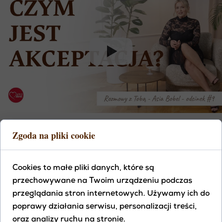
Zgoda na pliki cookie
JAK ZAAKCEPTOWAĆ TO, CO TRUDNE? CZY
AKCEPTACJA OZNACZA REZYGNACJĘ? W TYM
ODCINKU ROZMAWIAM O JEDNEJ Z
Cookies to małe pliki danych, które są
NAJCZĘŚCIEJ MYLONYCH POSTAW. WIELU Z NAS
przechowywane na Twoim urządzeniu podczas
UWAŻA, ŻE AKCEPTACJA OZNACZA PODDANIE
przeglądania stron internetowych. Używamy ich do
SIĘ, ZGODĘ NA CIERPIENIE LUB BRAK DZIAŁANIA.
poprawy działania serwisu, personalizacji treści,
JEST DOKŁADNIE ODWROTNIE. AKCEPTACJA NIE
oraz analizy ruchu na stronie.