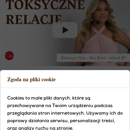
Zgoda na pliki cookie
TO JEDNO Z NAJCZĘŚCIEJ ZADAWANYCH PYTAŃ:
„CZY ON JEST TOKSYCZNY?”. ALE CZY
ODPOWIEDŹ RZECZYWIŚCIE KRYJE SIĘ W
Cookies to małe pliki danych, które są
DRUGIEJ OSOBIE? W TYM ODCINKU ZAPRASZAM
przechowywane na Twoim urządzeniu podczas
CIĘ DO GŁĘBSZEGO SPOJRZENIA NA RELACJE.
przeglądania stron internetowych. Używamy ich do
POROZMAWIAMY O TYM, CZYM JEST
poprawy działania serwisu, personalizacji treści,
TOKSYCZNOŚĆ, DLACZEGO TAK ŁATWO
oraz analizy ruchu na stronie.