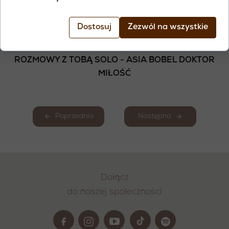
PRZYPISUJEMY JĄ INNYM ORAZ JAK ODRÓŻNIĆ
CZYJEŚ ZACHOWANIE OD WŁASNYCH RAN,
Dostosuj
Zezwól na wszystkie
PROJEKCJI I NIEWYRAŻONYCH POTRZEB.
ROZMOWY Z TOBĄ SOLO - ASIA BOBEL DOKTOR
MIŁOŚĆ
Poprzednia
Następna
Dołącz
do naszej społeczności