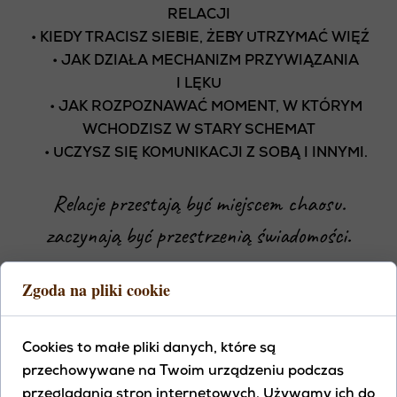
RELACJI
• KIEDY TRACISZ SIEBIE, ŻEBY UTRZYMAĆ WIĘŹ
• JAK DZIAŁA MECHANIZM PRZYWIĄZANIA
I LĘKU
• JAK ROZPOZNAWAĆ MOMENT, W KTÓRYM
WCHODZISZ W STARY SCHEMAT
• UCZYSZ SIĘ KOMUNIKACJI Z SOBĄ I INNYMI.
Relacje przestają być miejscem chaosu.
zaczynają być przestrzenią świadomości.
Zgoda na pliki cookie
Kup kurs teraz
Cookies to małe pliki danych, które są
przechowywane na Twoim urządzeniu podczas
przeglądania stron internetowych. Używamy ich do