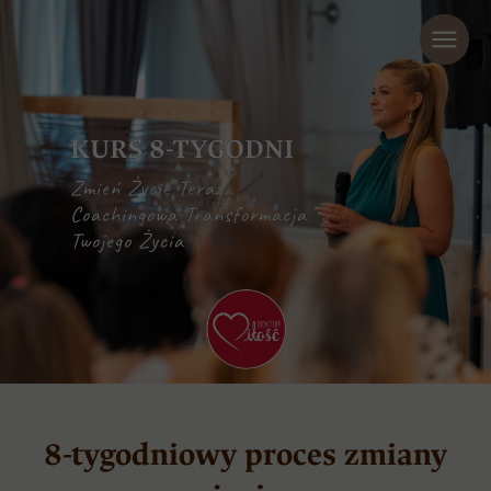
KURS 8-TYGODNI
Zmień Życie Teraz
Coachingowa Transformacja
Twojego Życia
8-tygodniowy proces zmiany