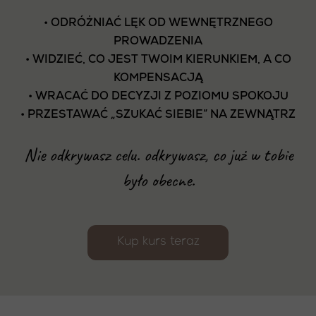
• ODRÓŻNIAĆ LĘK OD WEWNĘTRZNEGO
PROWADZENIA
• WIDZIEĆ, CO JEST TWOIM KIERUNKIEM, A CO
KOMPENSACJĄ
• WRACAĆ DO DECYZJI Z POZIOMU SPOKOJU
• PRZESTAWAĆ „SZUKAĆ SIEBIE” NA ZEWNĄTRZ
Nie odkrywasz celu. odkrywasz, co już w tobie
było obecne.
Kup kurs teraz