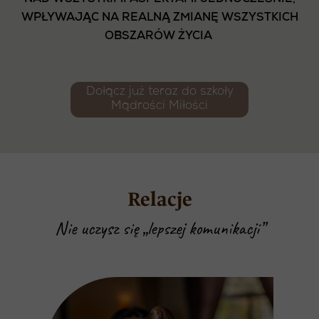
NAD WSZYSTKIMI ASPEKTAMI JEDNOCZEŚNIE,
WPŁYWAJĄC NA REALNĄ ZMIANĘ WSZYSTKICH
OBSZARÓW ŻYCIA
Dołącz już teraz do szkoły
Mądrości Miłości
Relacje
Nie uczysz się „lepszej komunikacji”