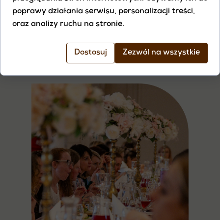
poprawy działania serwisu, personalizacji treści,
oraz analizy ruchu na stronie.
Finanse i spełnienie
Dostosuj
Zezwól na wszystkie
W kursie Doktor Miłość nigdy nie jesteś sam