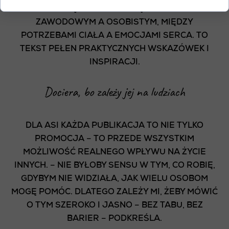
SZUKAJĄ BALANSU – MIĘDZY ŻYCIEM
ZAWODOWYM A OSOBISTYM, MIĘDZY
POTRZEBAMI CIAŁA A EMOCJAMI SERCA. TO
TEKST PEŁEN PRAKTYCZNYCH WSKAZÓWEK I
INSPIRACJI.
Dociera, bo zależy jej na ludziach
DLA ASI KAŻDA PUBLIKACJA TO NIE TYLKO
PROMOCJA – TO PRZEDE WSZYSTKIM
MOŻLIWOŚĆ REALNEGO WPŁYWU NA ŻYCIE
INNYCH. – NIE BYŁOBY SENSU W TYM, CO ROBIĘ,
GDYBYM NIE WIDZIAŁA, JAK WIELU OSOBOM
MOGĘ POMÓC. DLATEGO ZALEŻY MI, ŻEBY MÓWIĆ
O TYM SZEROKO I JASNO – BEZ TABU, BEZ
BARIER – PODKREŚLA.